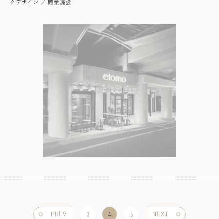
クデザイン ／ 商業施設
PREV
3
4
5
NEXT