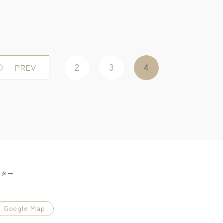
2
3
4
PREV
ンター
Google Map